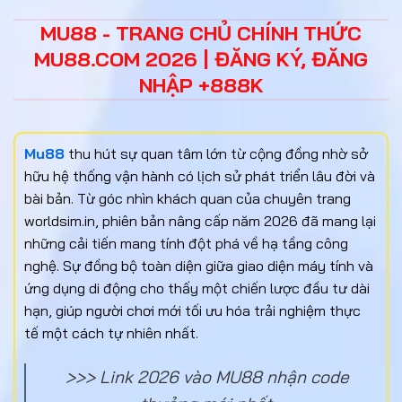
MU88 - TRANG CHỦ CHÍNH THỨC
MU88.COM 2026 | ĐĂNG KÝ, ĐĂNG
NHẬP +888K
Mu88
thu hút sự quan tâm lớn từ cộng đồng nhờ sở
hữu hệ thống vận hành có lịch sử phát triển lâu đời và
bài bản. Từ góc nhìn khách quan của chuyên trang
worldsim.in, phiên bản nâng cấp năm 2026 đã mang lại
những cải tiến mang tính đột phá về hạ tầng công
nghệ. Sự đồng bộ toàn diện giữa giao diện máy tính và
ứng dụng di động cho thấy một chiến lược đầu tư dài
hạn, giúp người chơi mới tối ưu hóa trải nghiệm thực
tế một cách tự nhiên nhất.
>>> Link 2026 vào MU88 nhận code