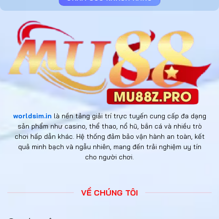
vạ mà tập trung hợp tác với các nhà phát hành hàng
đầu thế giới như Evolution Gaming, SABA Sports, JILI,
PG Soft để mang lại những phòng chơi đạt tiêu chuẩn
quốc tế.
Dưới đây là những chuyên mục trọng điểm được ghi
nhận có lưu lượng truy cập cao nhất trên hệ thống,
phản ánh xu hướng giải trí hiện đại của người chơi
trong năm 2026:
worldsim.in
là nền tảng giải trí trực tuyến cung cấp đa dạng
Sảnh cá cược thể thao với tỷ lệ biến động kèo
sản phẩm như casino, thể thao, nổ hũ, bắn cá và nhiều trò
chơi hấp dẫn khác. Hệ thống đảm bảo vận hành an toàn, kết
theo thời gian thực
quả minh bạch và ngẫu nhiên, mang đến trải nghiệm uy tín
Chuyên mục thể thao tại Mu88 cung cấp hàng nghìn
cho người chơi.
trận đấu mỗi ngày thuộc các bộ môn như bóng đá,
bóng rổ, quần vợt và thể thao điện tử (Esports). Hệ
thống sử dụng thuật toán AI để cập nhật tỷ lệ kèo
VỀ CHÚNG TÔI
liên tục theo diễn biến thực tế của trận đấu, đảm bảo
tính khách quan tối đa. Người chơi có thể tìm thấy các