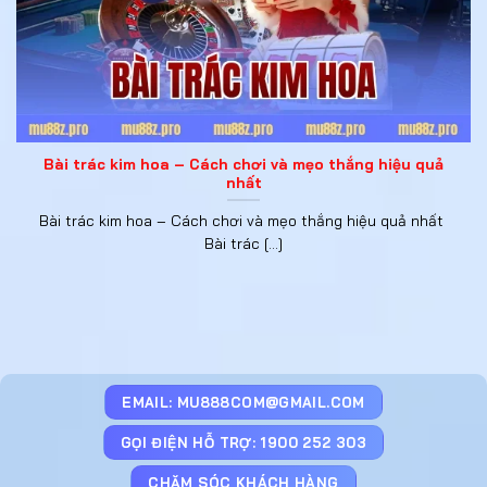
dòng tiền tối ưu cho nhóm khách hàng công nghệ.
Hệ sinh thái sản phẩm cá cược đa dạng
và chuyên nghiệp
Bài trác kim hoa
Bài trác kim hoa – Cách chơi và mẹo thắng hiệu quả
nhất
Bài trác kim hoa – Cách chơi và mẹo thắng hiệu quả nhất
Bài trác [...]
Hệ sinh thái sản phẩm cá cược đa dạng và chuyên nghiệp
EMAIL:
MU888COM@GMAIL.COM
Sức hút lâu dài của một cổng game đổi thưởng uy tín
GỌI ĐIỆN HỖ TRỢ: 1900 252 303
nằm ở chiều sâu của kho trò chơi. Nền tảng Mu88
không đi theo hướng dàn trải số lượng một cách vô tội
CHĂM SÓC KHÁCH HÀNG