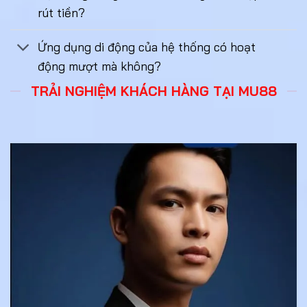
các thông số nền tảng và giấy phép hoạt động luôn là
rút tiền?
thước đo tiên quyết. Hệ thống Mu88 thiết lập các tiêu
chuẩn vận hành dựa trên sự kiểm soát khắt khe của
Ứng dụng di động của hệ thống có hoạt
các tổ chức cá cược quốc tế. Điều này đảm bảo
động mượt mà không?
quyền lợi hợp pháp và tính công bằng cho mọi thành
viên tham gia.
TRẢI NGHIỆM KHÁCH HÀNG TẠI MU88
Bảng số liệu dưới đây tổng hợp chi tiết các thông tin
cốt lõi được cập nhật mới nhất tính đến quý 3 năm
2026, giúp người chơi có một cái nhìn định lượng rõ
ràng trước khi quyết định trải nghiệm:
Tính năng cốt
Thông tin chi tiết năm 2026
lõi
Tên ứng dụng
MU88 App (Hỗ trợ đa nền tảng
di động
iOS/Android)
Năm thành lập
2012
hệ thống